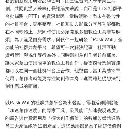
務的創新應用研發品牌公司，由三位台灣大學畢業生共
創。共同創辦人兼執行長謝綸笑著說，自己是BBS 社群平
台批踢踢（PTT）的資深鄉民，當時網路上尚未有整合性
的社群平台，記事整理、社群互動與影像分享等功能都散
在不同軟體上，想同時使用必須開啟多個數位工具非常麻
煩。為了滿足自身需求，與伙伴一起研發「PasteWall」全
功能的社群共創平台，希望可一次解決記事、社群互動、
資料管理與協作等行為外，同時還能為創作者超前部署。
讓大家藉由使用簡單的數位工具創作，從靈感發想到實踐
都可以在同一個社群平台上合作。他堅信，當工具越簡單
使用，創作者就能更專注於創作本身，進而縮短從想法到
創作完成的距離。
以PasteWall的社群共創平台為出發點，電獺延伸開發能
「加速創作速度」的專家工具、發展能「加速變現速度」
的廣告與付費應用及「擴大創作價值」的數據與媒體通路
等三大產品線等12個產品，這些應用都是為了縮短價值創