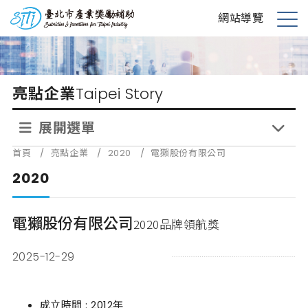
跳
台北市產業獎勵補助
網站導覽
到
展
主
開
要
選
內
單
亮點企業
Taipei Story
容
展開選單
首頁
/
亮點企業
/
2020
/
電獺股份有限公司
2020
電獺股份有限公司
2020品牌領航獎
2025-12-29
成立時間 : 2012年