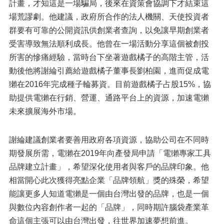
計畫，才知這是一場騙局，後來在資策會協調下才結束這
場荒謬劇。他建議，政府所合作的法人機關、天使投資者
群要有可靠的公開資訊供創業者查詢，以免讓早期創業者
受害導致無法順利成長。他曾在一場活動分享這個被創投
所害的慘痛經驗，當時台下坐著遊戲橘子的高階主管，活
動後他將謝綸引薦給遊戲橘子董事長劉柏園，進而促成電
獺在2016年完成種子輪募資。目前遊戲橘子占股15%，協
助提供電獺在行銷、營運、通路平台上的資源，加速電獺
未來擴展海外市場。
謝綸建議創業者要善用政府各項資源，協助公司在不同時
期發展所需，電獺在2019年向產發局申請「電獺專家工具
品牌建立計畫」，希望深化使用者與客戶的品牌印象。他
相當開心此次獲得亮點企業「品牌領航」獎的殊榮，希望
能讓更多人知道電獺是一個由台灣出發的品牌，也是一個
與數位內容創作者一起的「品牌」，同時期許腦袋產業革
命這個主張可以由台灣出發，往世界加速夢想前進。