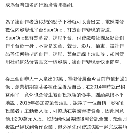
成為台灣知名的行動廣告聯播網。
為了讓創作者這秒想的點子下秒就可以賣出去，電獺開發
數位內容變現平台SuprOne，打造創作變現的管道。
SuprOne集群眾募資、課程平台、付費鐵粉社團及影音創
作平台於一身，不管是文章、聲音、影片、插畫、設計作
品等任何類型的創作、課程、甚至是線下活動等，如同使
用社群網站發表貼文一樣容易，讓創作變現更快更簡單。
從三個創辦人一人拿出10萬，電獺發展至今目前市值超過1
億，創業初期靠著各種產品養活自己，在2014年時就已損
益兩平，竟然也會發生被創投欺騙的慘事。謝綸氣憤不平
地說，2015年參加資策會活動，認識了一位自稱「矽谷創
投業者」主動要入股，可協助在美國籌措資金，因此同意
他用200萬元入股。沒想到他回美國後就音訊全無，幾個月
後說已經找到合作企業，但必須先付費200萬一起完成某項