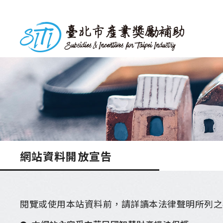
跳
到
台北市產業獎勵補助
主
要
內
容
網站資料開放宣告
閱覽或使用本站資料前，請詳讀本法律聲明所列之