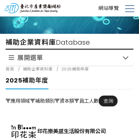
跳
台北市產業獎勵補助
網站導覽
到
展
主
開
要
選
內
單
補助企業資料庫
Database
容
展開選單
首頁
/
補助企業資料庫
/
2025補助年度
2025補助年度
應用領域
補助類別
資本額
員工人數
查詢
印花樂美感生活股份有限公司