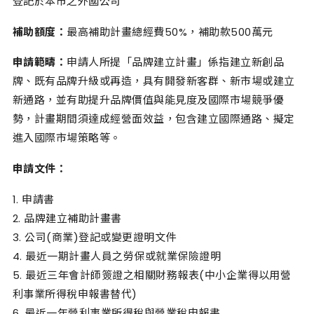
登記於本市之外國公司
補助額度：
最高補助計畫總經費
50%
，補助款
500
萬元
申請範疇：
申請人所提「品牌建立計畫」係指建立新創品
牌、既有品牌升級或再造，具有開發新客群、新市場或建立
新通路，並有助提升品牌價值與能見度及國際市場競爭優
勢，計畫期間須達成經營面效益，包含建立國際通路、擬定
進入國際市場策略等。
申請文件：
1. 申請書
2. 品牌建立補助計畫書
3. 公司(商業)登記或變更證明文件
4. 最近一期計畫人員之勞保或就業保險證明
5. 最近三年會計師簽證之相關財務報表(中小企業得以用營
利事業所得稅申報書替代)
6. 最近一年營利事業所得稅與營業稅申報書