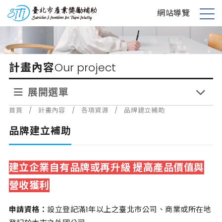
跳
台北市產業獎勵補助
網站導覽
到
展
主
開
要
選
內
單
計畫內容
Our project
容
展開選單
首頁
/
計畫內容
/
各項資源
/
品牌建立補助
品牌建立補助
建立企業自有品牌或再升級 提高產品價值與
營收獲利
申請資格：
設立登記滿
1
年以上之臺北市公司、商業或所在地