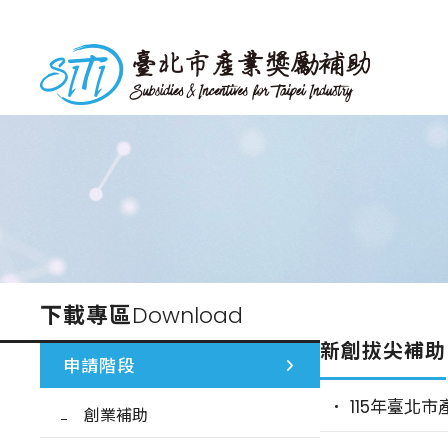
跳
到
台北市產業獎勵補助
主
要
內
容
下載專區
Download
新創拔尖補助
申請階段
115年臺北
創業補助