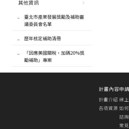
其他資訊
臺北市產業發展獎勵及補助審
議委員會名單
歷年核定補助清冊
「因應美國關稅，加碼20%獎
勵補助」專案
計畫內容
申
計畫介紹
線上
各項資源
如何
諮詢
常見