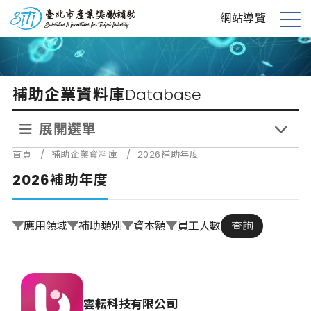
跳
台北市產業獎勵補助
網站導覽
到
展
主
開
要
選
內
單
補助企業資料庫
Database
容
展開選單
首頁
/
補助企業資料庫
/
2026補助年度
2026補助年度
應用領域
補助類別
資本額
員工人數
查詢
雲耘科技有限公司