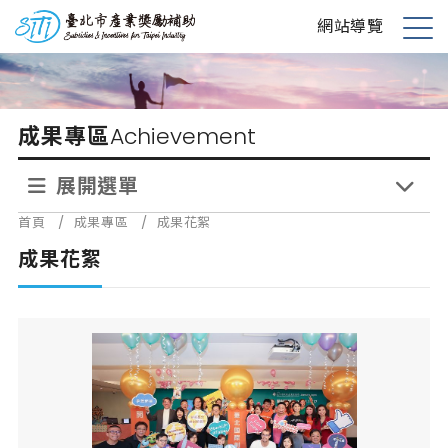
跳
台北市產業獎勵補助
網站導覽
到
展
主
開
要
選
內
單
成果專區
Achievement
容
展開選單
首頁
/
成果專區
/
成果花絮
成果花絮