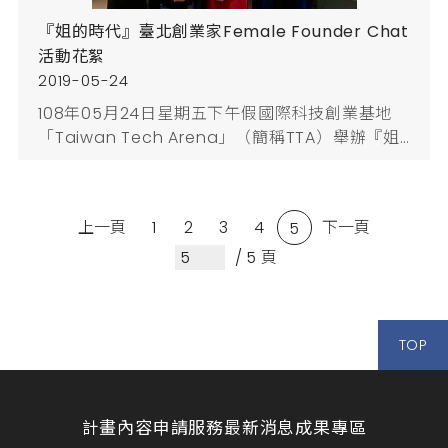
『姐的時代』臺北創業家Female Founder Chat
活動花絮
2019-05-24
108年05月24日星期五下午假國際科技創業基地
「Taiwan Tech Arena」（簡稱TTA）舉辦『姐
的時代』臺北創業家Female Founder Chat，本
次交流活動與科技部TTA合辦，邀請在科技、社
企、育成等不同領域打拼的女性創業家一起來分享
上一頁
1
2
3
4
下一頁
5
不同產業、不同商業模式經驗，藉此進行跨域交
流！並邀請到財團法人中山管理教育基金會到場說
/ 5 頁
明女性創業飛雁計畫資源！提供女性創業助力，鼓
勵多加利用!臺...
TOP
計畫內容
申請服務
最新消息
成果專區