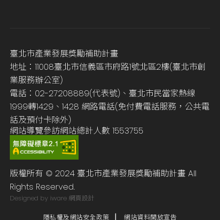
臺北市產業發展獎勵補助計畫
地址：11008臺北市信義區市府路1號北區2樓(臺北市創
業服務辦公室)
電話：02-27208889(代表號)、臺北市民當家熱線
1999轉1429、1428 網路電話(免付費電話服務，公共電
話及預付卡除外)
網站導覽
參訪網站總計人數
1553755
版權所有 © 2024 臺北市產業發展獎勵補助計畫 All
Rights Reserved.
Designed by iware
網頁設計
隱私權及網站安全政策
網站資料開放宣告