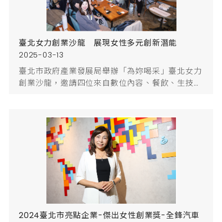
臺北女力創業沙龍 展現女性多元創新潛能
2025-03-13
臺北市政府產業發展局舉辦「為妳喝采」臺北女力
創業沙龍，邀請四位來自數位內容、餐飲、生技與
永續領域的女性創業家，與現場眾多企業代表分享
交流，共同探討女性在創業過程面臨的挑戰與機
遇，展現女性在創新產業領域的影響力。臺北市政
府產業局吳欣珮副局長表示，臺灣女性創業表現亮
眼，根據2022年萬事達卡「女性創業指數」報
告，臺灣女性創業力在全球65個經濟體中排名第
6、亞洲第1，且連續三年進入全球前十大，展現強
大競...
2024臺北市亮點企業-傑出女性創業獎-全鋒汽車