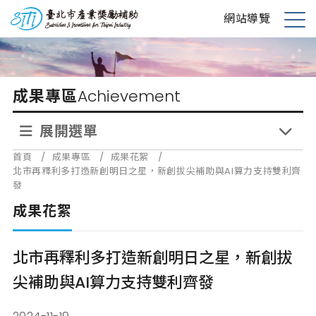
跳
台北市產業獎勵補助
網站導覽
到
展
主
開
要
選
內
單
成果專區
Achievement
容
展開選單
首頁
/
成果專區
/
成果花絮
/
北市再釋利多打造新創明日之星，新創拔尖補助與AI算力支持雙利齊
發
成果花絮
北市再釋利多打造新創明日之星，新創拔
尖補助與AI算力支持雙利齊發