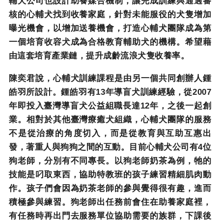
輔犬公司也設計助養媒合機制，讓完成訓練與通過審
核的心輔犬找到收養家庭，針對未能服役的犬隻增加
曝光機會，以增加送養機會，打造心輔犬團隊成為第
一個培育收容犬成為合格教育輔助犬的機構。希望藉
由這套培育產業鏈，提升成齡流浪犬隻收養率。
陳奕君說，心輔犬訓練課程是由另一個共同創辦人鍾
皓羽所設計。鍾皓羽有
13
年導盲犬訓練經驗，從
2007
年即投入臺灣導盲犬公益組職長達
12
年，之後一起創
業。相對於其他臺灣療癒犬組織，心輔犬團隊的服務
不是從治療的角度切入，而是從教育與互助互惠出
發，著重人與狗狗之間的互動。目前心輔犬公司有
4
位
狗老師，分別有不同專長。以狗老師奶茶為例，牠的
技能是叼取東西，協助特教班的孩子練習精細肌肉動
作。孩子們會因為奶茶老師的參與覺得很有趣，進而
積極參與練習。狗老師出任務前會住在助養家庭裡，
有任務時再出門去服務單位協助需要的族群，下課後