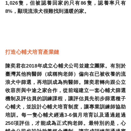
1,026
隻，但被認養回家的只有
86
隻，認養率只有
8%
，顯現流浪犬很難找到溫暖的家。
打造心輔犬培育產業鏈
陳奕君在
2018
年成立心輔犬公司並建立團隊。有別於
臺灣其他狗醫師（或稱狗老師）偏向在已被收養的流
浪犬中篩選，再培訓成為狗醫師。陳奕君轉向跟公立
收容所與中途之家合作，從前端建立一套心輔犬篩選
機制及評估員的訓練課程，讓評估員先初步篩選種子
心輔犬，並設計心輔犬培育制度，讓專業訓練師協助
培訓。每一隻心輔犬經過
3-6
個月培育以及通過超過
250
項評估，才能成為正式狗老師。最特別的是，心