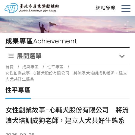
跳
台北市產業獎勵補助
網站導覽
到
展
主
開
要
選
內
單
成果專區
Achievement
容
展開選單
首頁
/
成果專區
/
性平專區
/
女性創業故事-心輔犬股份有限公司 將流浪犬培訓成狗老師，建立
人犬共好生態系
性平專區
女性創業故事-心輔犬股份有限公司 將流
浪犬培訓成狗老師，建立人犬共好生態系