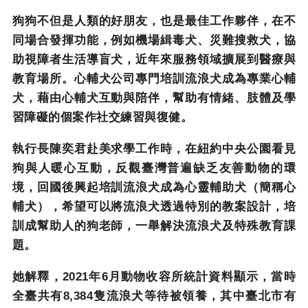
狗狗不但是人類的好朋友，也是最佳工作夥伴，在不
同場合發揮功能，例如機場緝毒犬、災難搜救犬，協
助視障者生活導盲犬，近年來服務領域擴展到醫療與
教育場所。心輔犬公司專門培訓流浪犬成為專業心輔
犬，藉由心輔犬互動與陪伴，幫助有情緒、肢體及學
習障礙的個案作社交練習與復健。
執行長陳奕君赴美求學工作時，在紐約中央公園看見
狗與人暖心互動，反觀臺灣普遍缺乏友善動物的環
境，回國後興起培訓流浪犬成為心靈輔助犬（簡稱心
輔犬），希望可以將流浪犬透過特別的教案設計，培
訓成幫助人的狗老師，一舉解決流浪犬及特殊教育課
題。
她解釋，
2021
年
6
月動物收容所統計資料顯示，當時
全臺共有
8,384
隻流浪犬等待被領養，其中臺北市有