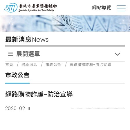
跳
台北市產業獎勵補助
網站導覽
到
展
主
開
要
選
內
單
最新消息
News
容
展開選單
首頁
/
最新消息
/
市政公告
/
網路購物詐騙-防治宣導
市政公告
網路購物詐騙-防治宣導
2026-02-11