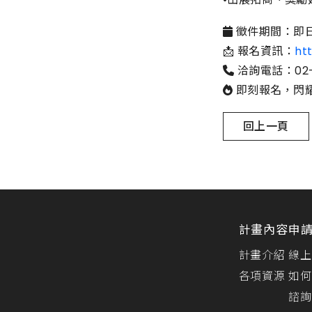
📅 徵件期間：即
📩 報名資訊：
ht
📞 洽詢電話：02-
🔥 即刻報名，閃
回上一頁
計畫內容
申
計畫介紹
線上
各項資源
如何
諮詢