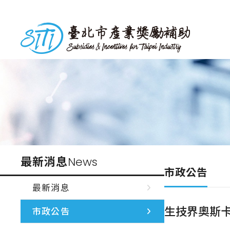
跳
到
台北市產業獎勵補助
主
要
內
容
最新消息
News
市政公告
最新消息
生技界奧斯卡
市政公告