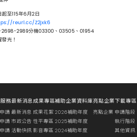
日起至115年6月2日
tps://reurl.cc/Z2jxk6
2698-2989分機03300、03505、01954
耀發光！
請服務
最新消息
成果專區
補助企業資料庫
亮點企業
下載專區
申請
最新消息
成果花絮
2026補助年度
亮點企業
申請階段
申請
市政公告
性平專區
2025補助年度
執行階段
申請
活動快訊
影音專區
2024補助年度
其他資訊