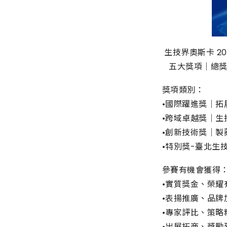
生技界奧斯卡 2
五大獎項｜總獎
獎項類別：
•國際躍進獎｜
•跨域卓越獎｜生
•創新技術獎｜
•特別獎-臺北生
參賽有機會獲得
•實質獎金、榮耀
•表揚推廣、品牌
•專家評比、策略
•出展拓商、獎勵