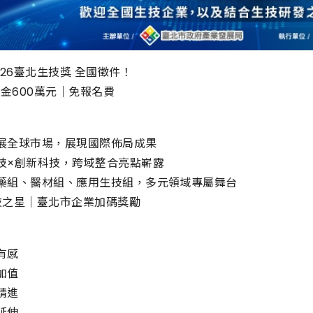
026臺北生技獎 全國徵件！
金600萬元｜免報名費
拓展全球市場，展現國際佈局成果
技×創新科技，跨域整合亮點嶄露
製藥組、醫材組、應用生技組，多元領域專屬舞台
技之星｜臺北市企業加碼獎勵
：
有感
加值
精進
延伸