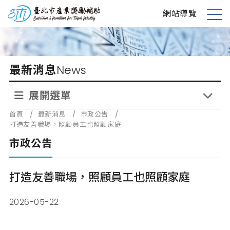
跳
台北市產業獎勵補助
網站導覽
到
展
主
開
要
選
內
單
最新消息
News
容
展開選單
首頁
/
最新消息
/
市政公告
/
打造友善職場，照顧員工也照顧家庭
市政公告
打造友善職場，照顧員工也照顧家庭
2026-05-22