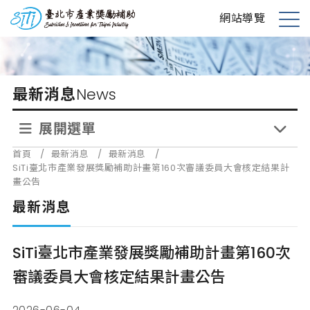
跳
台北市產業獎勵補助
網站導覽
到
展
主
開
要
選
內
單
最新消息
News
容
展開選單
首頁
/
最新消息
/
最新消息
/
SiTi臺北市產業發展獎勵補助計畫第160次審議委員大會核定結果計
畫公告
最新消息
SiTi臺北市產業發展獎勵補助計畫第160次
審議委員大會核定結果計畫公告