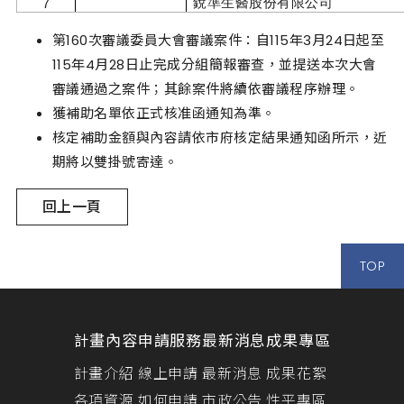
銳準生醫股份有限公司
7
第160次審議委員大會審議案件：自115年3月24日起至
115年4月28日止完成分組簡報審查，並提送本次大會
審議通過之案件；其餘案件將續依審議程序辦理。
獲補助名單依正式核准函通知為準。
核定補助金額與內容請依市府核定結果通知函所示，近
期將以雙掛號寄達。
回上一頁
TOP
計畫內容
申請服務
最新消息
成果專區
計畫介紹
線上申請
最新消息
成果花絮
各項資源
如何申請
市政公告
性平專區