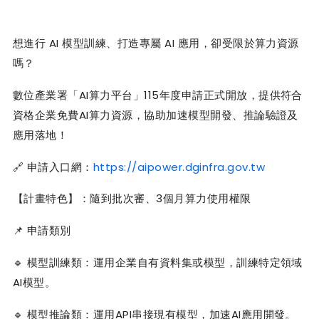
AI
AI
想進行
模型訓練、打造專屬
應用，卻受限於算力資源
嗎？
AI
115
數位產業署「
算力平台」
年度申請正式開放，提供符合
AI
資格企業免費
算力資源，協助加速模型開發、推論驗證及
應用落地！
https://aipower.dginfra.gov.tw
🔗
申請入口網：
3
【計畫特色】：隨到批次審、
個月算力使用權限
📌
申請類別
🔹
模型訓練類：運用企業自有資料集或模型，訓練特定領域
AI
模型。
API
AI
🔹
模型推論類：運用
串接現有模型，加速
應用開發。