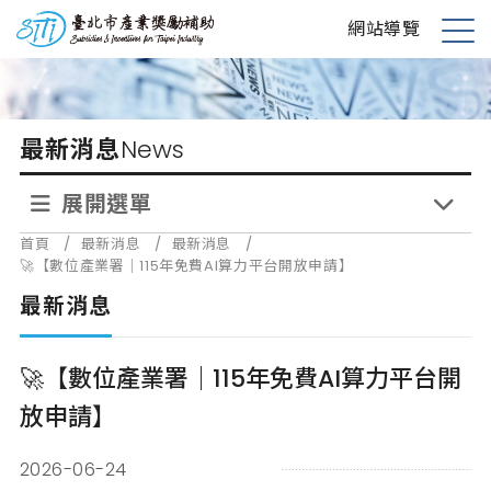
跳
台北市產業獎勵補助
網站導覽
到
展
主
開
要
選
內
單
最新消息
News
容
展開選單
首頁
/
最新消息
/
最新消息
/
🚀【數位產業署｜115年免費AI算力平台開放申請】
最新消息
🚀【數位產業署｜115年免費AI算力平台開
放申請】
2026-06-24