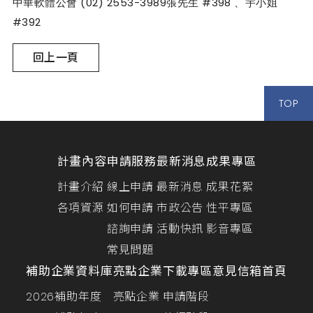
(02) 2553-3989
#398
中華軟體公會
張先生
、宇小姐
#392
回上一頁
TOP
計畫內容
申請服務
最新消息
成果專區
計畫介紹
線上申請
最新消息
成果花絮
各項資源
如何申請
市政公告
性平專區
諮詢申請
活動快訊
影音專區
常見問題
補助企業資料庫
亮點企業
下載專區
意見信箱
首頁
2026補助年度
亮點企業
申請階段