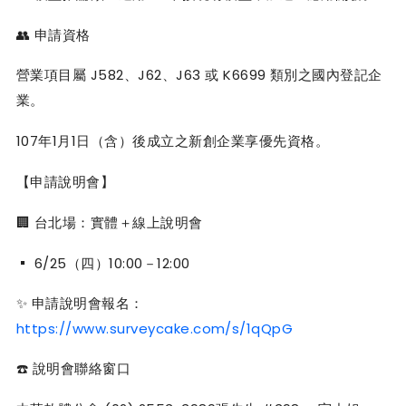
👥
申請資格
J582
J62
J63
K6699
營業項目屬
、
、
或
類別之國內登記企
業。
107
1
1
年
月
日（含）後成立之新創企業享優先資格。
【申請說明會】
🏢
台北場：實體＋線上說明會
▪ 6/25
10:00
12:00
（四）
－
✨
申請說明會報名：
https://www.surveycake.com/s/1qQpG
☎️
說明會聯絡窗口