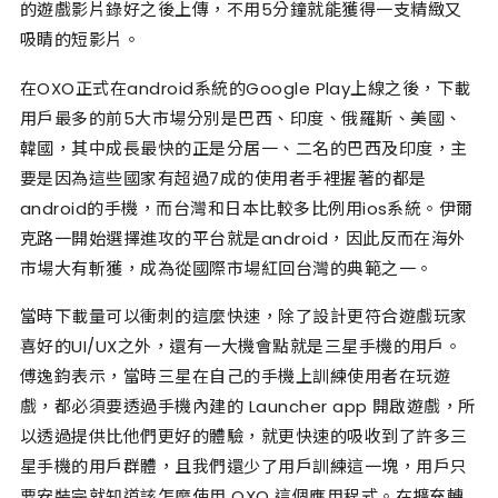
的遊戲影片錄好之後上傳，不用5分鐘就能獲得一支精緻又
吸睛的短影片。
在OXO正式在android系統的Google Play上線之後，下載
用戶最多的前5大市場分別是巴西、印度、俄羅斯、美國、
韓國，其中成長最快的正是分居一、二名的巴西及印度，主
要是因為這些國家有超過7成的使用者手裡握著的都是
android的手機，而台灣和日本比較多比例用ios系統。伊爾
克路一開始選擇進攻的平台就是android，因此反而在海外
市場大有斬獲，成為從國際市場紅回台灣的典範之一。
當時下載量可以衝刺的這麼快速，除了設計更符合遊戲玩家
喜好的UI/UX之外，還有一大機會點就是三星手機的用戶。
傅逸鈞表示，當時三星在自己的手機上訓練使用者在玩遊
戲，都必須要透過手機內建的 Launcher app 開啟遊戲，所
以透過提供比他們更好的體驗，就更快速的吸收到了許多三
星手機的用戶群體，且我們還少了用戶訓練這一塊，用戶只
要安裝完就知道該怎麼使用 OXO 這個應用程式。在擴充轉