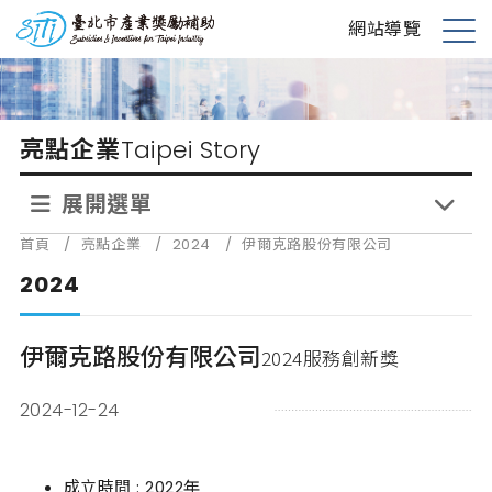
跳
台北市產業獎勵補助
網站導覽
到
展
主
開
要
選
內
單
亮點企業
Taipei Story
容
展開選單
首頁
/
亮點企業
/
2024
/
伊爾克路股份有限公司
2024
伊爾克路股份有限公司
2024服務創新獎
2024-12-24
成立時間 : 2022年