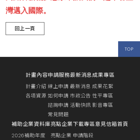
灣邁入國際。
回上一頁
TOP
計畫內容
申請服務
最新消息
成果專區
計畫介紹
線上申請
最新消息
成果花絮
各項資源
如何申請
市政公告
性平專區
諮詢申請
活動快訊
影音專區
常見問題
補助企業資料庫
亮點企業
下載專區
意見信箱
首頁
2026補助年度
亮點企業
申請階段