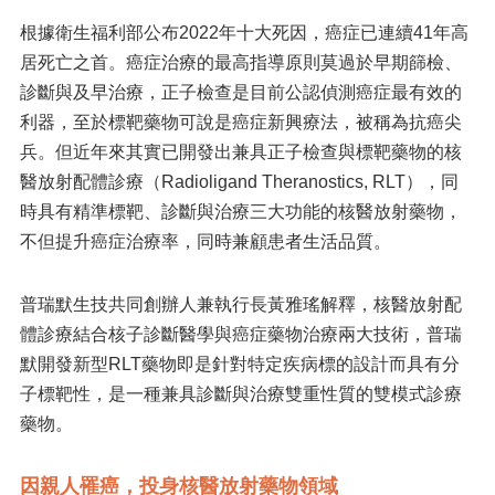
根據衛生福利部公布2022年十大死因，癌症已連續41年高
居死亡之首。癌症治療的最高指導原則莫過於早期篩檢、
診斷與及早治療，正子檢查是目前公認偵測癌症最有效的
利器，至於標靶藥物可說是癌症新興療法，被稱為抗癌尖
兵。但近年來其實已開發出兼具正子檢查與標靶藥物的核
醫放射配體診療（Radioligand Theranostics, RLT），同
時具有精準標靶、診斷與治療三大功能的核醫放射藥物，
不但提升癌症治療率，同時兼顧患者生活品質。
普瑞默生技共同創辦人兼執行長黃雅瑤解釋，核醫放射配
體診療結合核子診斷醫學與癌症藥物治療兩大技術，普瑞
默開發新型RLT藥物即是針對特定疾病標的設計而具有分
子標靶性，是一種兼具診斷與治療雙重性質的雙模式診療
藥物。
因親人罹癌，投身核醫放射藥物領域