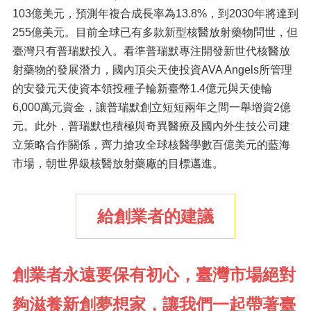
103億美元，預測年複合成長率為13.8%，到2030年將達到
255億美元。目前全球已有多款新型核醫放射藥物問世，但
臺灣只有普瑞默投入。看準普瑞默專注開發新世代核醫放
射藥物的發展潛力，國內頂尖天使投資AVA Angels所管理
的安發元天使資本領投種子輪新臺幣1.4億元與天使輪
6,000萬元資金，讓普瑞默創立短短兩年之間一舉增資2億
元。此外，普瑞默也積極與奇異醫療及國內外生技公司建
立策略合作關係，齊力搶攻全球核醫學數百億美元的藍海
市場，朝世界級核醫放射藥廠的目標邁進。
給創業者的建議
創業者永遠要保有初心，臺灣市場絕對
夠滋養新創夢想家，讓我們一起帶著臺