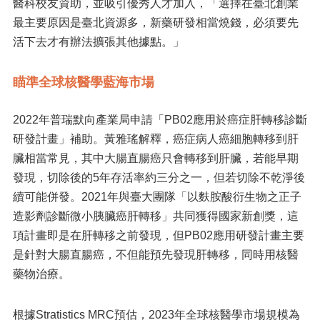
醫科校友資助，並吸引優秀人才加入，「選擇在臺北創業
最主要原因是臺北資源多，新藥研發相當燒錢，必須要先
活下去才有辦法擴張其他據點。」
瞄準全球核醫學藍海市場
2022年普瑞默向產業局申請「PB02應用於癌症肝轉移診斷
研發計畫」補助。黃雅瑤解釋，癌症病人癌細胞轉移到肝
臟相當常見，其中大腸直腸癌只會轉移到肝臟，若能早期
發現，切除後的5年存活率約三分之一，但若切除不乾淨後
續可能併發。2021年與臺大團隊「以麩胺酸衍生物之正子
造影劑診斷微小胰臟癌肝轉移」共同獲得國家新創獎，這
項計畫即是在肝轉移之前發現，但PB02應用研發計畫主要
是針對大腸直腸癌，不但能預先發現肝轉移，同時用核醫
藥物治療。
根據Stratistics MRC預估，2023年全球核醫學市場規模為