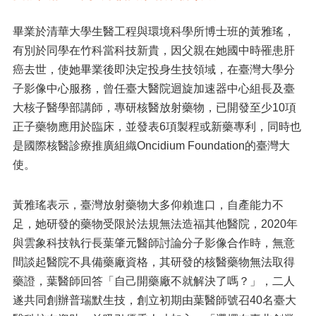
畢業於清華大學生醫工程與環境科學所博士班的黃雅瑤，
有別於同學在竹科當科技新貴，因父親在她國中時罹患肝
癌去世，使她畢業後即決定投身生技領域，在臺灣大學分
子影像中心服務，曾任臺大醫院迴旋加速器中心組長及臺
大核子醫學部講師，專研核醫放射藥物，已開發至少10項
正子藥物應用於臨床，並發表6項製程或新藥專利，同時也
是國際核醫診療推廣組織Oncidium Foundation的臺灣大
使。
黃雅瑤表示，臺灣放射藥物大多仰賴進口，自產能力不
足，她研發的藥物受限於法規無法造福其他醫院，2020年
與雲象科技執行長葉肇元醫師討論分子影像合作時，無意
間談起醫院不具備藥廠資格，其研發的核醫藥物無法取得
藥證，葉醫師回答「自己開藥廠不就解決了嗎？」，二人
遂共同創辦普瑞默生技，創立初期由葉醫師號召40名臺大