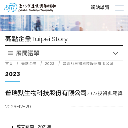
跳
台北市產業獎勵補助
網站導覽
到
展
主
開
要
選
內
單
亮點企業
Taipei Story
容
展開選單
首頁
/
亮點企業
/
2023
/
普瑞默生物科技股份有限公司
2023
普瑞默生物科技股份有限公司
2023投資典範獎
2025-12-29
成立時間 : 2021年