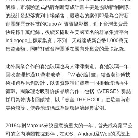
解釋，市場驗證式品牌創新育成計畫主要是協助新創團隊
的設計發想落實到市場銷售，最著名的案例即是為台灣新
創團隊雲云科技的Cubo AI 寶寶攝影機，創下台灣集資最
快達標千萬紀錄，後續又協助在美國著名的群眾集資平台
Indiegogo上群眾集資，不到二天就達成新台幣1,000萬元
集資金額，同時打破台灣團隊在國內外集資的最快紀錄。
此外異業合作的春池玻璃也為人津津樂道。春池玻璃一年
回收處理超過10萬噸玻璃，「W 春池計畫」結合老師傅技
術和跨界原創設計，以集資邀請消費者一同推動玻璃再生
循環。團隊理念吸引許多品牌合作，包括《VERSE》雜誌
採用為贊助者回饋禮、以「春室 THE POOL」進駐臺南市
美術館等，使春池玻璃成為循環經濟經典案例。
2019年對Mapxus來說是意義重大的一年，首先成為蘋果公
司的室內地圖數據夥伴，在iOS、Android及Web的系統上