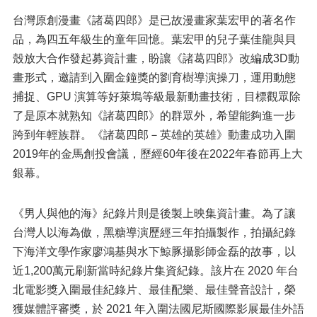
台灣原創漫畫《諸葛四郎》是已故漫畫家葉宏甲的著名作
品，為四五年級生的童年回憶。葉宏甲的兒子葉佳龍與貝
殼放大合作發起募資計畫，盼讓《諸葛四郎》改編成3D動
畫形式，邀請到入圍金鐘獎的劉育樹導演操刀，運用動態
捕捉、GPU 演算等好萊塢等級最新動畫技術，目標觀眾除
了是原本就熟知《諸葛四郎》的群眾外，希望能夠進一步
跨到年輕族群。《諸葛四郎－英雄的英雄》動畫成功入圍
2019年的金馬創投會議，歷經60年後在2022年春節再上大
銀幕。
《男人與他的海》紀錄片則是後製上映集資計畫。為了讓
台灣人以海為傲，黑糖導演歷經三年拍攝製作，拍攝紀錄
下海洋文學作家廖鴻基與水下鯨豚攝影師金磊的故事，以
近1,200萬元刷新當時紀錄片集資紀錄。該片在 2020 年台
北電影獎入圍最佳紀錄片、最佳配樂、最佳聲音設計，榮
獲媒體評審獎，於 2021 年入圍法國尼斯國際影展最佳外語