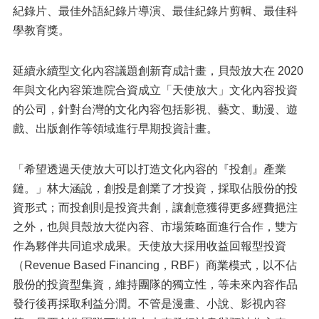
紀錄片、最佳外語紀錄片導演、最佳紀錄片剪輯、最佳科
學教育獎。
延續永續型文化內容議題創新育成計畫，貝殼放大在 2020
年與文化內容策進院合資成立「天使放大」文化內容投資
的公司，針對台灣的文化內容包括影視、藝文、動漫、遊
戲、出版創作等領域進行早期投資計畫。
「希望透過天使放大可以打造文化內容的『投創』產業
鏈。」林大涵說，創投是創業了才投資，採取佔股份的投
資形式；而投創則是投資共創，讓創意獲得更多經費挹注
之外，也與貝殼放大從內容、市場策略面進行合作，雙方
作為夥伴共同追求成果。天使放大採用收益回報型投資
（Revenue Based Financing，RBF）商業模式，以不佔
股份的投資型集資，維持團隊的獨立性，等未來內容作品
發行後再採取利益分潤。不管是漫畫、小說、影視內容