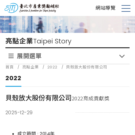
跳
台北市產業獎勵補助
網站導覽
到
展
主
開
要
選
內
單
亮點企業
Taipei Story
容
展開選單
首頁
/
亮點企業
/
2022
/
貝殼放大股份有限公司
2022
貝殼放大股份有限公司
2022育成貢獻獎
2025-12-29
成立時間 : 2014年