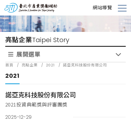
跳
台北市產業獎勵補助
網站導覽
到
展
主
開
要
選
內
單
亮點企業
Taipei Story
容
展開選單
首頁
/
亮點企業
/
2021
/
諾亞克科技股份有限公司
2021
諾亞克科技股份有限公司
2021投資典範獎與評審團獎
2025-12-29