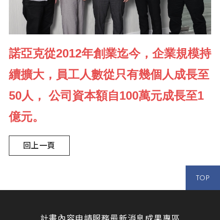
諾亞克從2012年創業迄今，企業規模持
續擴大，員工人數從只有幾個人成長至
50人， 公司資本額自100萬元成長至1
億元。
回上一頁
TOP
計畫內容
申請服務
最新消息
成果專區