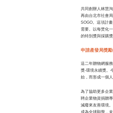
共同創辦人林慧洵
再由台北市社會局
SOGO。這項計
需要。以每焚化一公
的特別獎與採購獎
申請產發局獎勵
這二年贈物網服務
獎-環境永續獎。今
始，而形成一個人、
為了協助更多企業
聘企業物資捐贈專
減廢來友善環境。
成為全球顯學，未