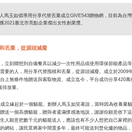
人馬玉如倡導用分享代替丟棄成立GIVE543贈物網，目前為
獲2021臺北市亮點企業傑出女性創業獎。
和丟棄，從源頭減廢
，立刻聯想到自備餐具以減少一次性用品或使用環保節能產品等
需要的人，用分享代替囤積和丟棄，從源頭減廢。成立於2009
台上無條件地贈送與索取物資。成立迄今，平台成功分享420萬件
的碳排放量。
物網的成立緣起於一個貓籠。創辦人馬玉如笑著說，當時因為收養棄
贈送一個高價貓籠，贈與者還滿懷感激地說，謝謝你願意收下這
生人願意把數千元的貓籠送人，應該也有不少人想把自己家裡的
的網站，讓民眾將家中閒置多年，最終可能送到焚化爐的物品，