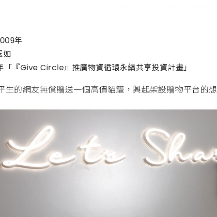
2009年
玉如
21年「『Give Circle』推廣物資循環永續共享投資計畫」
平生的網友無償贈送一個高價貓籠，興起架設贈物平台的