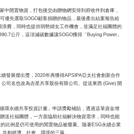
理家中閒置物資，打包後交由贈物網安排到府收件到倉庫，
可優先選取SOGO顧客捐贈的物品，最後產出結案報告給
資源浪費，同時也提供弱勢婦女工作機會，並滿足社福團體的
7公斤，這項減碳數據讓SOGO獲得「Buying Power」
發展傑出獎，2020年再獲得APSIPA亞太社會創新合作
，公司名也改為吉星共享股份有限公司。從送東西 (Give) 開
廣物資循環永續共享投資計畫」申請獎勵補貼，透過這筆資金增
贈送社福團體，一方面協助社福解決物資需求，同時也能
的比例是仍可使用的閒置物品被廢棄。隨著ESG永續企業
，共創經濟、社會、環境的三贏。