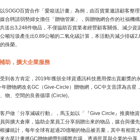
以SOGO百貨合作「愛箱送計畫」為例，由百貨業邀請顧客整
媒合聘請弱勢婦女擔任「贈物管家」，與贈物網合作的社福機構
畫共送出3,248件物品，不僅協助百貨業者經營顧客關係、減少
噸垃圾產生出0.89公噸的二氧化碳計算，本活動共減少排碳2,890.
的殊榮。
補助，擴大企業服務
受到各方肯定，2019年獲頒全球資通訊科技應用傑出貢獻獎的永續
年贈物網改名GC（Give-Circle）贈物網，GC中文音譯為吉星
物、空間的良善循環 (Circle)。
客戶做「分享減碳行動」，馬玉如以「『Give Circle』推
員與擴大倉庫，協助企業員工分享捐贈出來的物品，媒合與優先
根據統計，每年全球有超過20億噸的物品被丟棄，其中有相當大
來吉星計畫將GC贈物網帶到國際市場，透過民眾與企業的分享