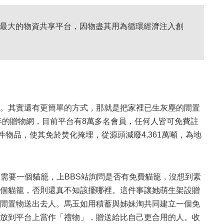
台灣最大的物資共享平台，因物盡其用為循環經濟注入創
。其實還有更簡單的方式，那就是把家裡已生灰塵的閒置
年的贈物網，目前平台有8萬多名會員，任何人皆可免費註
物品，使其免於焚化掩埋，從源頭減廢4,361萬噸，為地
貓需要一個貓籠，上BBS站詢問是否有免費貓籠，沒想到素
個貓籠，否則還真不知該擺哪裡。這件事讓她萌生架設贈
閒置物送出去人。馬玉如用積蓄與姊妹淘共同建立一個免
放到平台上當作「禮物」，贈送給比自己更合用的人。收