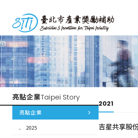
跳
到
台北市產業獎勵補助
主
要
內
容
亮點企業
Taipei Story
2021
亮點企業
吉星共享股
2025