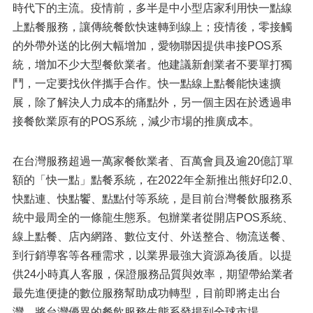
時代下的主流。疫情前，多半是中小型店家利用快一點線
上點餐服務，讓傳統餐飲快速轉到線上；疫情後，零接觸
的外帶外送的比例大幅增加，愛物聯因提供串接POS系
統，增加不少大型餐飲業者。他建議新創業者不要單打獨
鬥，一定要找伙伴攜手合作。快一點線上點餐能快速擴
展，除了解決人力成本的痛點外，另一個主因在於透過串
接餐飲業原有的POS系統，減少市場的推廣成本。
在台灣服務超過一萬家餐飲業者、百萬會員及逾20億訂單
額的「快一點」點餐系統，在2022年全新推出熊好印2.0、
快點連、快點饗、點點付等系統，是目前台灣餐飲服務系
統中最周全的一條龍生態系。包辦業者從開店POS系統、
線上點餐、店內網路、數位支付、外送整合、物流送餐、
到行銷導客等各種需求，以業界最強大資源為後盾。以提
供24小時真人客服，保證服務品質與效率，期望帶給業者
最先進便捷的數位服務幫助成功轉型，目前即將走出台
灣，將台灣優異的餐飲服務生態系發揚到全球市場。