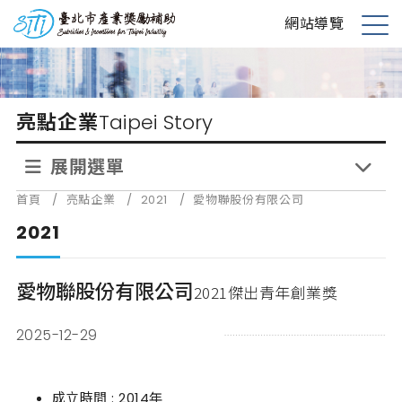
跳
台北市產業獎勵補助
網站導覽
到
展
主
開
要
選
內
單
亮點企業
Taipei Story
容
展開選單
首頁
/
亮點企業
/
2021
/
愛物聯股份有限公司
2021
愛物聯股份有限公司
2021傑出青年創業獎
2025-12-29
成立時間 : 2014年