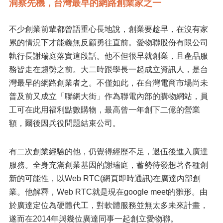
洞察先機，台灣最早的網路創業家之一
不少創業前輩都曾語重心長地說，創業要趁早，在沒有家
累的情況下才能義無反顧勇往直前。愛物聯股份有限公司
執行長謝瑞庭落實這段話。他不但很早就創業，且產品服
務皆走在趨勢之前。大二時跟學長一起成立資訊人，是台
灣最早的網路創業者之。不僅如此，在台灣電商市場尚未
普及前又成立「聯網大街」作為聯電內部的購物網站，員
工可在此用福利點數購物，最高曾一年創下二億的營業
額，爾後因兵役問題結束公司。
有二次創業經驗的他，仍覺得經歷不足，退伍後進入廣達
服務。全身充滿創業基因的謝瑞庭，蓄勢待發想著各種創
新的可能性，以Web RTC(網頁即時通訊)在廣達內部創
業。他解釋，Web RTC就是現在google meet的雛形。由
於廣達定位為硬體代工，對軟體服務並無太多未來計畫，
遂而在2014年與幾位廣達同事一起創立愛物聯。