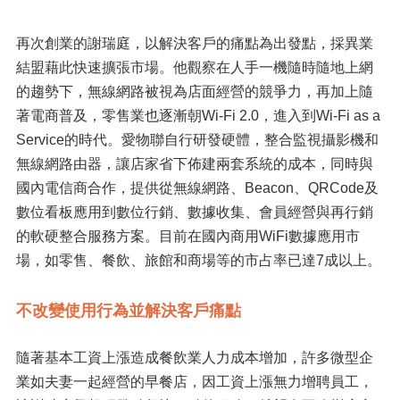
再次創業的謝瑞庭，以解決客戶的痛點為出發點，採異業
結盟藉此快速擴張市場。他觀察在人手一機隨時隨地上網
的趨勢下，無線網路被視為店面經營的競爭力，再加上隨
著電商普及，零售業也逐漸朝Wi-Fi 2.0，進入到Wi-Fi as a
Service的時代。愛物聯自行研發硬體，整合監視攝影機和
無線網路由器，讓店家省下佈建兩套系統的成本，同時與
國內電信商合作，提供從無線網路、Beacon、QRCode及
數位看板應用到數位行銷、數據收集、會員經營與再行銷
的軟硬整合服務方案。目前在國內商用WiFi數據應用市
場，如零售、餐飲、旅館和商場等的市占率已達7成以上。
不改變使用行為並解決客戶痛點
隨著基本工資上漲造成餐飲業人力成本增加，許多微型企
業如夫妻一起經營的早餐店，因工資上漲無力增聘員工，