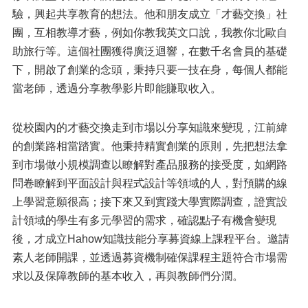
驗，興起共享教育的想法。他和朋友成立「才藝交換」社
團，互相教導才藝，例如你教我英文口說，我教你北歐自
助旅行等。這個社團獲得廣泛迴響，在數千名會員的基礎
下，開啟了創業的念頭，秉持只要一技在身，每個人都能
當老師，透過分享教學影片即能賺取收入。
從校園內的才藝交換走到市場以分享知識來變現，江前緯
的創業路相當踏實。他秉持精實創業的原則，先把想法拿
到市場做小規模調查以瞭解對產品服務的接受度，如網路
問卷瞭解到平面設計與程式設計等領域的人，對預購的線
上學習意願很高；接下來又到實踐大學實際調查，證實設
計領域的學生有多元學習的需求，確認點子有機會變現
後，才成立Hahow知識技能分享募資線上課程平台。邀請
素人老師開課，並透過募資機制確保課程主題符合市場需
求以及保障教師的基本收入，再與教師們分潤。