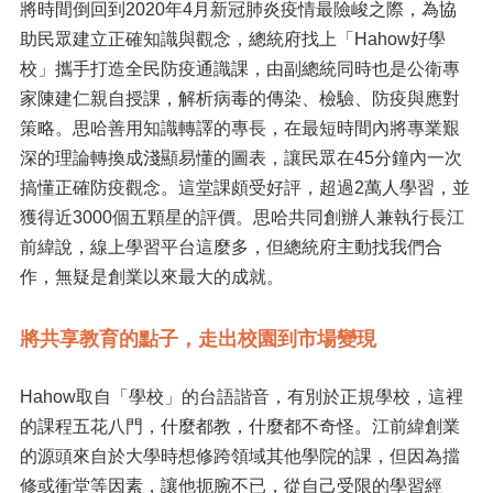
將時間倒回到2020年4月新冠肺炎疫情最險峻之際，為協
助民眾建立正確知識與觀念，總統府找上「Hahow好學
校」攜手打造全民防疫通識課，由副總統同時也是公衛專
家陳建仁親自授課，解析病毒的傳染、檢驗、防疫與應對
策略。思哈善用知識轉譯的專長，在最短時間內將專業艱
深的理論轉換成淺顯易懂的圖表，讓民眾在45分鐘內一次
搞懂正確防疫觀念。這堂課頗受好評，超過2萬人學習，並
獲得近3000個五顆星的評價。思哈共同創辦人兼執行長江
前緯說，線上學習平台這麼多，但總統府主動找我們合
作，無疑是創業以來最大的成就。
將共享教育的點子，走出校園到市場變現
Hahow取自「學校」的台語諧音，有別於正規學校，這裡
的課程五花八門，什麼都教，什麼都不奇怪。江前緯創業
的源頭來自於大學時想修跨領域其他學院的課，但因為擋
修或衝堂等因素，讓他扼腕不已，從自己受限的學習經