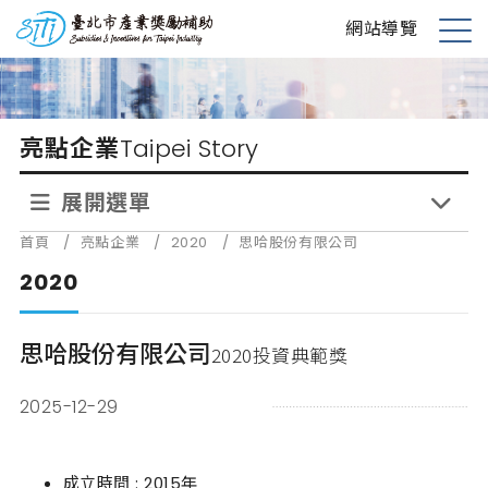
跳
台北市產業獎勵補助
網站導覽
到
展
主
開
要
選
內
單
亮點企業
Taipei Story
容
展開選單
首頁
/
亮點企業
/
2020
/
思哈股份有限公司
2020
思哈股份有限公司
2020投資典範獎
2025-12-29
成立時間 : 2015年