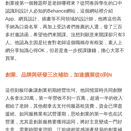
創業後第一個難題即是老師哪裡來？從問卷與學生的口中
認識到設計人必知的Behance網站，這個網站裡介紹
App、網頁設計、插畫等不同領域的設計師，他將這些高
手納為口袋名單，再加上受訪者們推薦的人選，發了三百
多封邀請函，希望他們來開課。沒想到願意來開課卻只有3
人。他認為主因是社會對老師這個職稱存有框架，素人上
網分享知識心得OK，但若是進一步授課賺錢，擔心大眾不
買單。
創業、品牌與研發三次補助，加速擴展從0到N
這些刻板印象讓創業初期經營坎坷。他回憶當時共同創辦
人各拿出20萬，第一年營收不到一百萬，超過一半的收入
都給了老師，其他都拿去支付伺服器租賃費，資金已彈盡
援絕。如同服務業有試營運期，思哈創業的第一年也在試
營運，尤其是創新服務要獲得認同，將好主意變成一門好
生意，需要時間來證明。江前緯相當感謝產發局的創業補