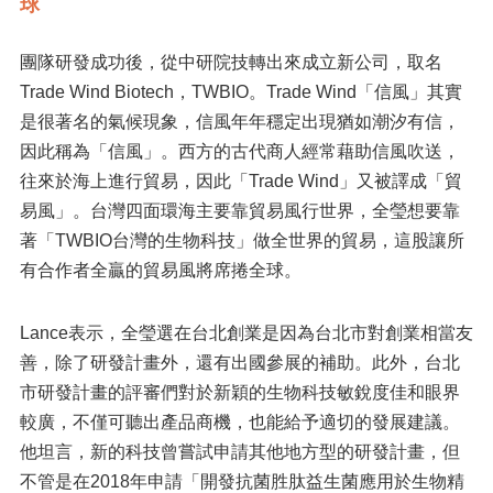
球
團隊研發成功後，從中研院技轉出來成立新公司，取名
Trade Wind Biotech，TWBIO。Trade Wind「信風」其實
是很著名的氣候現象，信風年年穩定出現猶如潮汐有信，
因此稱為「信風」。西方的古代商人經常藉助信風吹送，
往來於海上進行貿易，因此「Trade Wind」又被譯成「貿
易風」。台灣四面環海主要靠貿易風行世界，全瑩想要靠
著「TWBIO台灣的生物科技」做全世界的貿易，這股讓所
有合作者全贏的貿易風將席捲全球。
Lance表示，全瑩選在台北創業是因為台北市對創業相當友
善，除了研發計畫外，還有出國參展的補助。此外，台北
市研發計畫的評審們對於新穎的生物科技敏銳度佳和眼界
較廣，不僅可聽出產品商機，也能給予適切的發展建議。
他坦言，新的科技曾嘗試申請其他地方型的研發計畫，但
不管是在2018年申請「開發抗菌胜肽益生菌應用於生物精