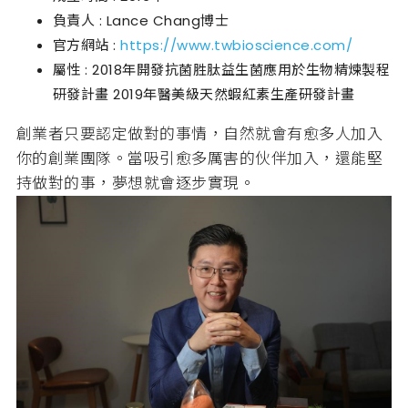
負責人 : Lance Chang博士
官方網站 :
https://www.twbioscience.com/
屬性 : 2018年開發抗菌胜肽益生菌應用於生物精煉製程
研發計畫 2019年醫美級天然蝦紅素生產研發計畫
創業者只要認定做對的事情，自然就會有愈多人加入
你的創業團隊。當吸引愈多厲害的伙伴加入，還能堅
持做對的事，夢想就會逐步實現。