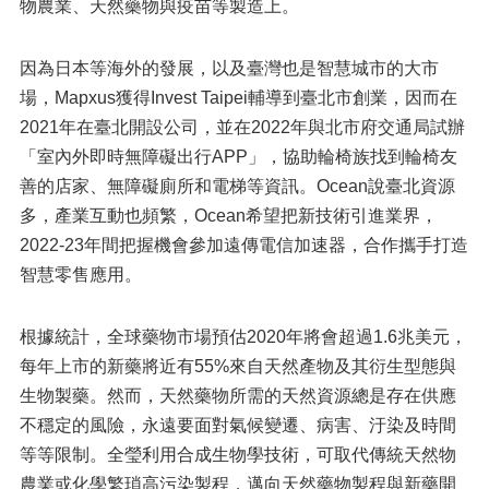
物農業、天然藥物與疫苗等製造上。
因為日本等海外的發展，以及臺灣也是智慧城市的大市
場，Mapxus獲得Invest Taipei輔導到臺北市創業，因而在
2021年在臺北開設公司，並在2022年與北市府交通局試辦
「室內外即時無障礙出行APP」，協助輪椅族找到輪椅友
善的店家、無障礙廁所和電梯等資訊。Ocean說臺北資源
多，產業互動也頻繁，Ocean希望把新技術引進業界，
2022-23年間把握機會參加遠傳電信加速器，合作攜手打造
智慧零售應用。
根據統計，全球藥物市場預估2020年將會超過1.6兆美元，
每年上市的新藥將近有55%來自天然產物及其衍生型態與
生物製藥。然而，天然藥物所需的天然資源總是存在供應
不穩定的風險，永遠要面對氣候變遷、病害、汙染及時間
等等限制。全瑩利用合成生物學技術，可取代傳統天然物
農業或化學繁瑣高污染製程，邁向天然藥物製程與新藥開