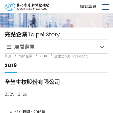
跳
台北市產業獎勵補助
網站導覽
到
展
主
開
要
選
內
單
亮點企業
Taipei Story
容
展開選單
首頁
/
亮點企業
/
2019
/
全瑩生技股份有限公司
2019
全瑩生技股份有限公司
2025-12-29
成立時間 : 2016年