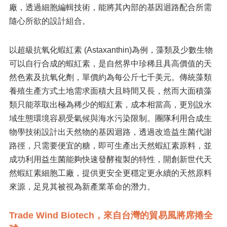
廠，透過細胞編輯技術，能將其內部的基因迴路配合所需
隨心所欲的設計組合。
以超級抗氧化蝦紅素 (Astaxanthin)為例，藻類及少數生物
可以自行合成的蝦紅素，是自然界中珍稀且具高價值的天
然色素及抗氧化劑，單價約為每公斤七千美元。傳統藻類
養殖生產方式土地需求面積大且時間又長，然而大面積藻
類只能萃取出極為稀少的蝦紅素，成本相當高，更別說水
域生態環境容易受氣候與海水污染限制。團隊利用合成生
物學技術設計出天然物的基因迴路，透過改造益生菌代謝
路徑，只需要便宜的糖，即可生產出天然蝦紅素原料，並
成功利用益生菌能夠快速發酵複製的特性，開創新世代天
然蝦紅素細胞工廠，提供更安全更穩定更永續的天然原料
來源，足見其被視為新產業革命的潛力。
Trade Wind Biotech，來自台灣的貿易風將席捲全