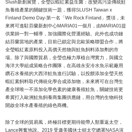
Slush新創展覽，全瑩以蝦紅素益生菌：改變高污染傳統鮭
魚養殖產業的關鍵技術一題，獲得SLUSH Taiwan x
Finland Demo Day-第一名「We Rock Finland」獎項，未
來將可進駐芬蘭新創中心MARIA01一個月，由MARIA01提
供業師一對一輔導，加強國際化營運經驗。此外也成功鏈
結芬蘭當地的產業，目前已鎖定與北歐策略聯盟合作，將
全瑩蝦紅素原料投入高價天然物與鮭魚飼料添加劑的市
場。除了與國際貿易，全瑩也極力厚植台灣實力，與國立
海洋大學組成策略合作團隊，在高雄永安冷水魚示範廠用
鑽石水養殖的大西洋鮭魚進行試驗，以投餵添加全瑩天然
蝦紅素飼料取代傳統化學合成添加物，未來將可在台灣生
產全球唯一不添加化學色素的健康養殖鮭魚，關鍵技術更
希冀打入歐洲鮭魚飼養商集團供應鏈，用台灣的生物科技
開啟全球水產養殖的綠色商機。
除了全球的貿易風，終極目標更期待能帶人類重返太空，
Lance興奮地說。2019 受邀美國休士頓太空總署NASA演