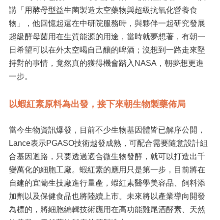
講「用酵母型益生菌製造太空藥物與超級抗氧化營養食
物」，他回憶起還在中研院服務時，與夥伴一起研究發展
超級酵母菌用在生質能源的用途，當時就夢想著，有朝一
日希望可以在外太空喝自己釀的啤酒；沒想到一路走來堅
持對的事情，竟然真的獲得機會踏入NASA，朝夢想更進
一步。
以蝦紅素原料為出發，接下來朝生物製藥佈局
當今生物資訊爆發，目前不少生物基因體皆已解序公開，
Lance表示PGASO技術越發成熟，可配合需要隨意設計組
合基因迴路，只要透過適合微生物發酵，就可以打造出千
變萬化的細胞工廠。蝦紅素的應用只是第一步，目前將在
自建的宜蘭生技廠進行量產，蝦紅素醫學美容品、飼料添
加劑以及保健食品也將陸續上市。未來將以產業導向開發
為標的，將細胞編輯技術應用在高功能雞尾酒酵素、天然