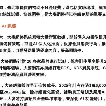
調，臺北市提供的補助不只是經費，還包括實驗場域、顧
能快速試錯、快速調整，是大麥網路得以持續創新的重要
向
AI
賦能
大，大麥網路系統累積大量營運數據，開始導入
AI
模型提
議備貨策略，或是
AI
個人化推薦，根據會員消費行為，推
值會員，自動發送最適優惠內容，提高回購率。
，大麥網路針對
20
多家品牌進行試點，觀察到使用率提升
升顧客體驗。大麥網路亦持續打造
POS
、
KDS
廚房系統、
C
維持服務品質與營運效率。
間，大麥網路營收呈五倍數成長。
2025
年計有超過
1
萬
6,000
至
2025
年
62
位，除持續優化薪資、補助員工培訓及應用
AI
來，大麥將持續拓展全臺區域市場，並深化
AI
功能應用
打造完整生態系。