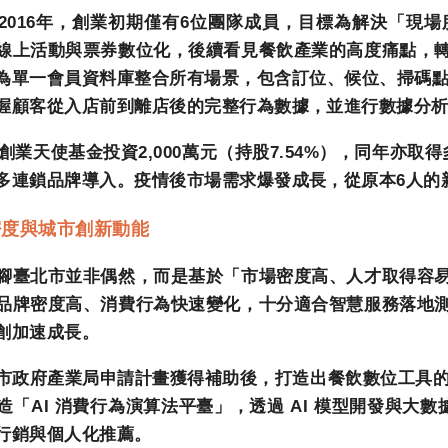
2016
年，創業初期僅有
6
位團隊成員，目標為解決「現場
線上活動與票券數位化，後續看見餐飲產業的高度痛點，
為單一會員資料庫整合所有場景，包含訂位、候位、掃碼
握顧客從入店前到離店後的完整行為數據，並進行數據分
創業天使基金投資
2,000
萬元（持股
7.54%
），同年亦取得
多連鎖品牌導入。疫情後市場需求爆發成長，從原本
6
人的
密度與城市創新動能
腳臺北市並非偶然，而是基於「市場密度高、人才取得容
品牌密度高、消費行為快速變化，十分適合智慧服務落地
創加速成長。
市政府產業局申請計畫獲得補助後，打造出餐飲數位工具
造「
AI
消費行為演算法平臺」，透過
AI
模型開發與大數
行銷與個人化推薦。