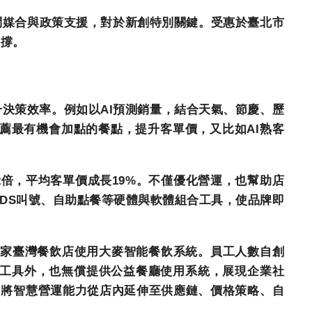
問媒合與政策支援，對於新創特別關鍵。受惠於臺北市
支撐。
升決策效率。例如以
AI
預測銷量，結合天氣、節慶、歷
薦最有機會加點的餐點，提升客單價，又比如
AI
熟客
2
倍，平均客單價成長
19%
。不僅優化營運，也幫助店
DS
叫號、自助點餐等硬體與軟體組合工具，使品牌即
家臺灣餐飲店使用大麥智能餐飲系統。員工人數自創
工具外，也無償提供公益餐廳使用系統，展現企業社
，將智慧營運能力從店內延伸至供應鏈、價格策略、自