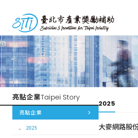
跳
到
台北市產業獎勵補助
主
要
內
容
亮點企業
Taipei Story
2025
亮點企業
大麥網路股
2025