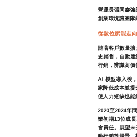
營運長張同鑫強
創業環境讓團隊
從數位賦能走
隨著客戶數量擴
史銷售，自動建
行銷，辨識高價
AI
模型導入後
家降低成本並提
使人力短缺也能
2020
至
2024
年
業初期
13
位成長
會責任。展望未
動行銷等場景，