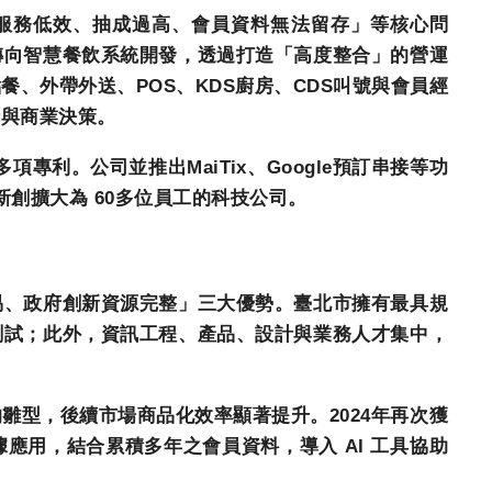
服務低效、抽成過高、會員資料無法留存」等核心問
轉向智慧餐飲系統開發，透過打造「高度整合」的營運
點餐、外帶外送、
POS
、
KDS
廚房、
CDS
叫號與會員經
析與商業決策。
多項專利。公司並推出
MaiTix
、
Google
預訂串接等功
新創擴大為
60
多位員工的科技公司。
易、政府創新資源完整」三大優勢。臺北市擁有最具規
測試；此外，資訊工程、產品、設計與業務人才集中，
的雛型，後續市場商品化效率顯著提升。
2024
年再次獲
據應用，結合累積多年之會員資料，導入
AI
工具協助