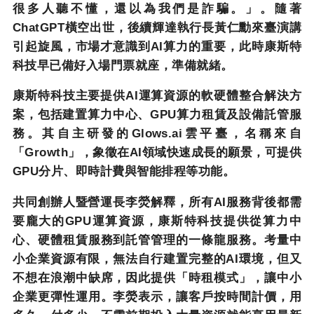
很多人聽不懂，還以為我們是詐騙。」。隨著
ChatGPT
橫空出世，後續輝達執行長黃仁勳來臺演講
引起旋風，市場才意識到
AI
算力的重要，此時康斯特
科技早已備好入場門票就座，準備就緒。
康斯特科技主要提供
AI
運算資源的軟硬體整合解決方
案，包括建置算力中心、
GPU
算力租賃及設備託管服
務。其自主研發的
Glows.ai
雲平臺，名稱來自
「
Growth
」，象徵在
AI
領域快速成長的願景，可提供
GPU
分片、即時計費與智能排程等功能。
共同創辦人暨營運長李熒解釋，所有
AI
服務背後都需
要龐大的
GPU
運算資源，康斯特科技提供從算力中
心、硬體租賃服務到託管管理的一條龍服務。考量中
小企業資源有限，無法自行建置完整的
AI
環境，但又
不想在浪潮中缺席，因此提供「時租模式」，讓中小
企業更彈性運用。李熒表示，讓客戶按時間計價，用