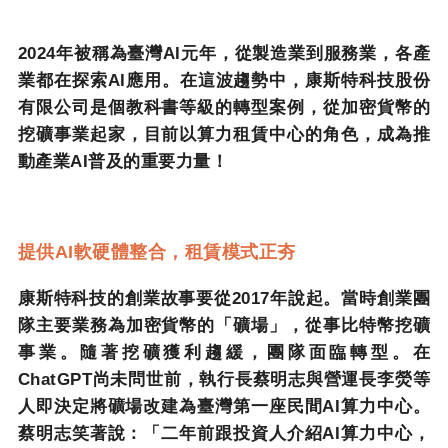
2024
年被稱為臺灣
AI
元年，從製造業到服務業，各產
業都在探索
AI
應用。在這波趨勢中，康斯特科技股份
有限公司是個教科書等級的轉型案例，從加密貨幣的
挖礦事業起家，目前以算力租賃中心的角色，成為推
動產業
AI
普及的重要力量！
提供
AI
軟硬體整合，租賃模式正夯
康斯特科技的創業故事要從
2017
年說起。當時創業團
隊主要業務為加密貨幣的「礦場」，從事比特幣挖礦
事業。隨著挖礦獲利趨緩，團隊面臨轉型。在
ChatGPT
尚未問世前，執行長蔡明志與營運長李熒等
人即決定將礦場改建為臺灣第一座民間
AI
算力中心。
蔡明志笑著說：「二年前跟投資人介紹
AI
算力中心，