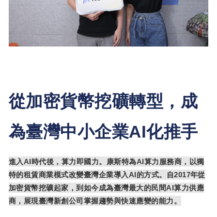
從加密貨幣挖礦轉型，成
為臺灣中小企業
AI
化推手
進入
AI
時代後，算力即國力。康斯特為
AI
算力服務商，以獨
特的租賃商業模式改變臺灣企業導入
AI
的方式。自
2017
年從
加密貨幣挖礦起家，到如今成為臺灣最大的民間
AI
算力供應
商，展現臺灣新創公司掌握趨勢與快速應變的能力。