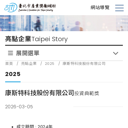
跳
台北市產業獎勵補助
網站導覽
到
展
主
開
要
選
內
單
亮點企業
Taipei Story
容
展開選單
首頁
/
亮點企業
/
2025
/
康斯特科技股份有限公司
2025
康斯特科技股份有限公司
投資典範獎
2026-03-05
成立時間 : 2024年