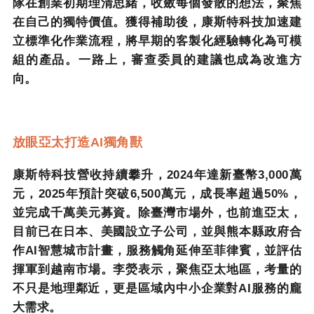
隊在創業初期理清思緒，收斂每個發散的想法，聚焦
在自己的獨特價值。獲得補助後，康斯特科技加速建
立標準化作業流程，將早期的客製化經驗轉化為可模
組的產品。一路上，審查委員的建議也成為改進方
向。
放眼亞太打造
AI
獨角獸
康斯特科技營收持續攀升，
2024
年達新臺幣
3,000
萬
元，
2025
年預計突破
6,500
萬元，成長率超過
50%
，
並完成千萬美元募資。除臺灣市場外，也前進亞太，
目前已在日本、美國設立子公司，並與熊本縣政府合
作
AI
智慧城市計畫，服務觸角延伸至菲律賓，並評估
揮軍到越南市場。李熒表示，聚焦亞太地區，考量的
不只是地理鄰近，更是區域內中小企業對
AI
服務的龐
大需求。