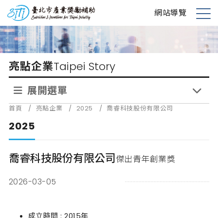
跳
台北市產業獎勵補助
網站導覽
到
展
主
開
要
選
內
單
亮點企業
Taipei Story
容
展開選單
首頁
/
亮點企業
/
2025
/
喬睿科技股份有限公司
2025
喬睿科技股份有限公司
傑出青年創業獎
2026-03-05
成立時間 : 2015年