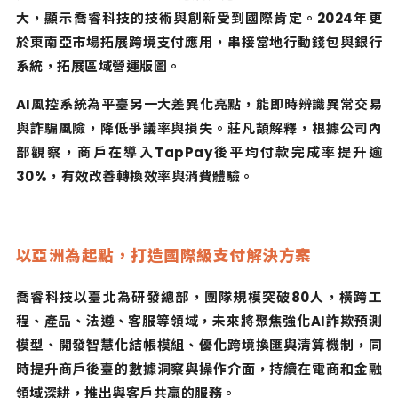
大，顯示喬睿科技的技術與創新受到國際肯定。
2024
年更
於東南亞市場拓展跨境支付應用，串接當地行動錢包與銀行
系統，拓展區域營運版圖。
AI
風控系統為平臺另一大差異化亮點，能即時辨識異常交易
與詐騙風險，降低爭議率與損失。莊凡頡解釋，根據公司內
部觀察，商戶在導入
TapPay
後平均付款完成率提升逾
30%
，有效改善轉換效率與消費體驗。
以亞洲為起點，打造國際級支付解決方案
喬睿科技以臺北為研發總部，團隊規模突破
80
人，橫跨工
程、產品、法遵、客服等領域，未來將聚焦強化
AI
詐欺預測
模型、開發智慧化結帳模組、優化跨境換匯與清算機制，同
時提升商戶後臺的數據洞察與操作介面，持續在電商和金融
領域深耕，推出與客戶共贏的服務。