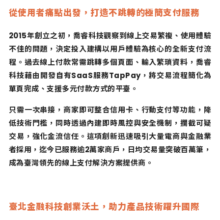
從使用者痛點出發，打造不跳轉的極簡支付服務
2015
年創立之初，喬睿科技觀察到線上交易繁複、使用體驗
不佳的問題，決定投入建構以用戶體驗為核心的全新支付流
程。過去線上付款常需跳轉多個頁面、輸入繁瑣資料，喬睿
科技藉由開發自有
SaaS
服務
TapPay
，將交易流程簡化為
單頁完成、支援多元付款方式的平臺。
只需一次串接，商家即可整合信用卡、行動支付等功能，降
低技術門檻，同時透過內建即時風控與安全機制，攔截可疑
交易，強化金流信任。這項創新迅速吸引大量電商與金融業
者採用，迄今已服務逾
2
萬家商戶，日均交易量突破百萬筆，
成為臺灣領先的線上支付解決方案提供商。
臺北金融科技創業沃土，助力產品技術躍升國際