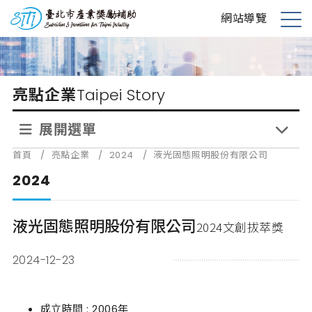
跳
台北市產業獎勵補助
網站導覽
到
展
主
開
要
選
內
單
亮點企業
Taipei Story
容
展開選單
首頁
/
亮點企業
/
2024
/
液光固態照明股份有限公司
2024
液光固態照明股份有限公司
2024文創拔萃獎
2024-12-23
成立時間 : 2006年