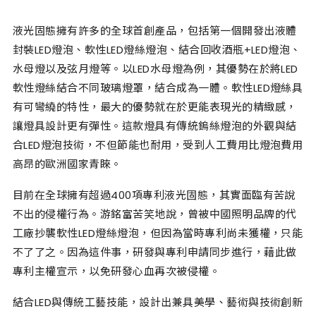
液光固態擁有許多的全球首創產品，包括第一個開發出液體
封裝LED燈泡、軟性LED燈絲燈泡、結合回收酒瓶+LED燈泡、
水母燈以及弦月燈等。以LED水母燈為例，其優勢在於將LED
軟性燈絲結合不同玻璃燈罩，結合成為一體。軟性LED燈絲具
有可彎繞的特性，最大的優勢就在於更能表現光的精緻感，
讓燈具設計更有彈性。這款燈具有傳統鎢絲燈泡的外觀與結
合LED燈泡技術，不但節能也耐用，受到人工費用比燈泡費用
高昂的歐洲國家青睞。
目前在全球擁有超過400項專利液光固態，其實面臨有苦說
不出的侵權行為。游銘富苦笑地說，曾被中國照明品牌的代
工廠抄襲軟性LED燈絲燈泡，但因為當時專利尚未獲權，只能
不了了之。因為這件事，研發與專利申請同步進行，藉此做
專利主權宣示，以免研發心血再次被侵權。
結合LED與傳統工藝技能，設計出兼具美學、藝術與技術創新