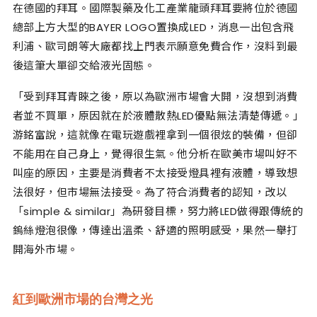
在德國的拜耳。國際製藥及化工產業龍頭拜耳要將位於德國
總部上方大型的BAYER LOGO置換成LED，消息一出包含飛
利浦、歐司朗等大廠都找上門表示願意免費合作，沒料到最
後這筆大單卻交給液光固態。
「受到拜耳青睞之後，原以為歐洲市場會大開，沒想到消費
者並不買單，原因就在於液體散熱LED優點無法清楚傳遞。」
游銘富說，這就像在電玩遊戲裡拿到一個很炫的裝備，但卻
不能用在自己身上，覺得很生氣。他分析在歐美市場叫好不
叫座的原因，主要是消費者不太接受燈具裡有液體，導致想
法很好，但市場無法接受。為了符合消費者的認知，改以
「simple & similar」為研發目標，努力將LED做得跟傳統的
鎢絲燈泡很像，傳達出溫柔、舒適的照明感受，果然一舉打
開海外市場。
紅到歐洲市場的台灣之光