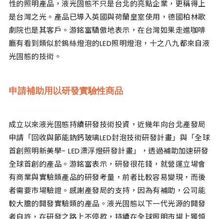
性的照明產品，液光固態不只是台北的亮點企業，更稱得上
是台灣之光。產品已導入英國與荷蘭皇室使用，德國柏林歌
劇院也是其客戶。游銘富驕傲地表示，在台灣如果走進咖啡
廳有看到類似於鎢絲燈泡的LED照明燈泡，十之八九都來自液
光固態的技術。
申請補助用以研發實驗性商品
成立以來液光固態持續研發技術投資，近幾年向台北產發局
申請「回收與節能鈉鈣玻璃LED封泡技術研發計畫」與「全球
首創照明新美學- LED漂浮燈研發計畫」，透過補助加速研發
全球首創的產品。游銘富表示，研發很花錢，就營運立場會
有商業與實驗類產品的研發考量，前者比較容易變現，而後
者需要市場驗證。感謝產發局的支持，因為有補助，公司能
較大膽的開發實驗類的產品。液光固態以下一代光源的開發
者自許，在研發之路上不停歇，持續在全球照明市場上獨領