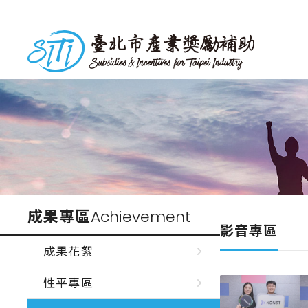
跳
到
台北市產業獎勵補助
主
要
內
容
成果專區
Achievement
影音專區
成果花絮
性平專區