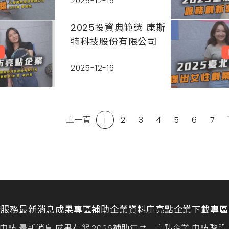
2025-12-16
2025投資典範獎 康斯
特科技股份有限公司
2025-12-16
上一頁
2
3
4
5
6
7
1
請服務
最新消息
成果專區
補助企業資料庫
亮點企業
下載專區
申請
最新消息
成果花絮
2026補助年度
亮點企業
申請階段