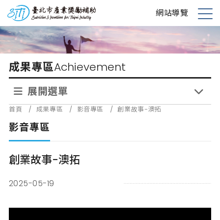
跳
台北市產業獎勵補助
網站導覽
到
展
主
開
要
選
內
單
成果專區
Achievement
容
展開選單
首頁
/
成果專區
/
影音專區
/
創業故事-澳拓
影音專區
創業故事-澳拓
2025-05-19