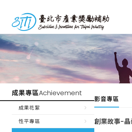
跳
到
台北市產業獎勵補助
主
要
內
容
成果專區
Achievement
影音專區
成果花絮
創業故事-晶
性平專區