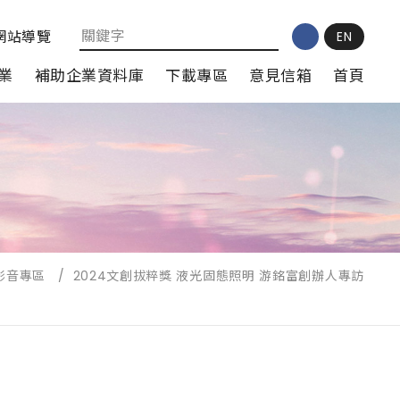
網站導覽
EN
業
補助企業資料庫
下載專區
意見信箱
首頁
影音專區
/
2024文創拔粹獎 液光固態照明 游銘富創辦人專訪