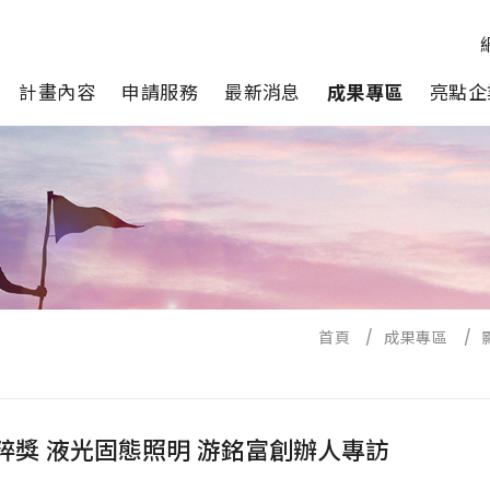
計畫內容
申請服務
最新消息
成果專區
亮點企
首頁
/
成果專區
/
拔粹獎 液光固態照明 游銘富創辦人專訪