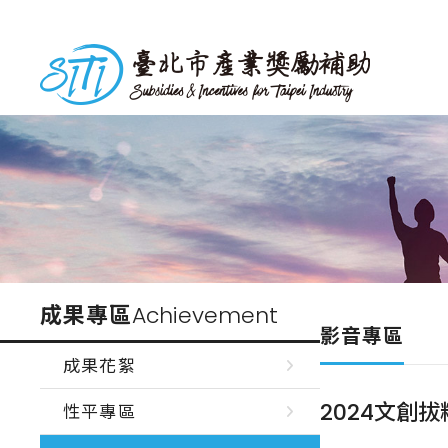
跳
到
台北市產業獎勵補助
主
要
內
容
成果專區
Achievement
影音專區
成果花絮
2024文創
性平專區