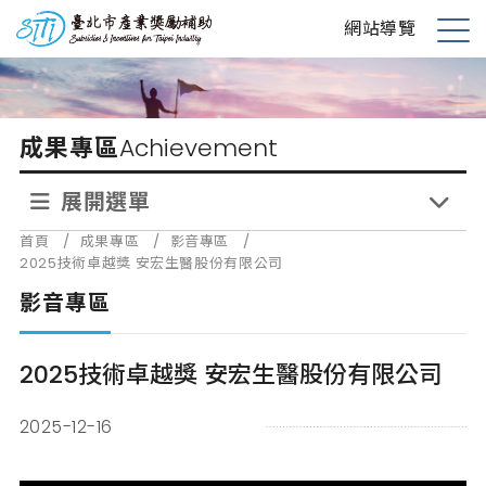
跳
台北市產業獎勵補助
網站導覽
到
展
主
開
要
選
內
單
成果專區
Achievement
容
展開選單
首頁
/
成果專區
/
影音專區
/
2025技術卓越獎 安宏生醫股份有限公司
影音專區
2025技術卓越獎 安宏生醫股份有限公司
2025-12-16