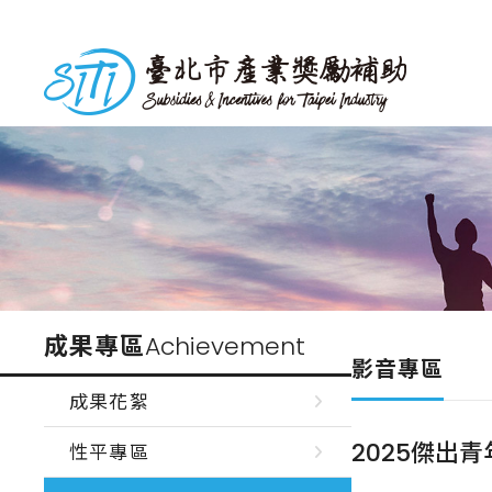
跳
到
台北市產業獎勵補助
主
要
內
容
成果專區
Achievement
影音專區
成果花絮
2025傑出
性平專區