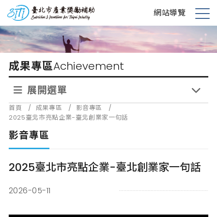
跳
台北市產業獎勵補助
網站導覽
到
展
主
開
要
選
內
單
成果專區
Achievement
容
展開選單
首頁
/
成果專區
/
影音專區
/
2025臺北市亮點企業-臺北創業家一句話
影音專區
2025臺北市亮點企業-臺北創業家一句話
2026-05-11