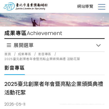
跳
台北市產業獎勵補助
網站導覽
到
展
主
開
要
選
內
單
成果專區
Achievement
容
展開選單
首頁
/
成果專區
/
影音專區
/
2025臺北創業者年會暨亮點企業頒獎典禮 活動花絮
影音專區
2025臺北創業者年會暨亮點企業頒獎典禮
活動花絮
2026-05-11