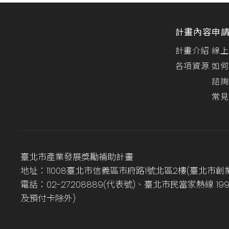
計畫內容
申
計畫介紹
線上
各項資源
如何
諮詢
常見
臺北市產業發展獎勵補助計畫
地址：11008臺北市信義區市府路1號北區2樓(臺北市創
電話：02-27208889(代表號)、臺北市民當家熱線 1
及預付卡除外)