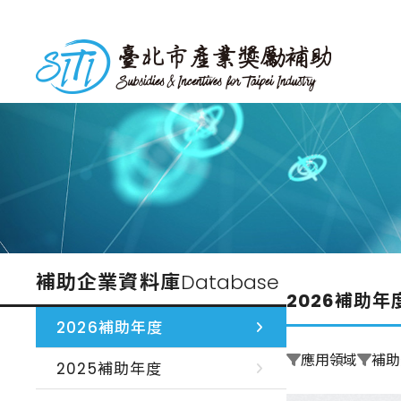
跳
到
台北市產業獎勵補助
主
要
內
容
補助企業資料庫
Database
2026補助年
2026補助年度
應用領域
補助
2025補助年度