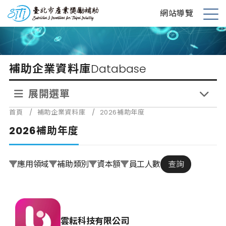
跳
台北市產業獎勵補助
網站導覽
到
展
主
開
要
選
內
單
補助企業資料庫
Database
容
展開選單
首頁
/
補助企業資料庫
/
2026補助年度
2026補助年度
應用領域
補助類別
資本額
員工人數
查詢
雲耘科技有限公司