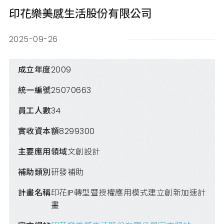
印花樂美感生活股份有限公司
2025-09-26
成立年度
2009
統一編號
25070663
員工人數
34
實收資本額
8299300
主要應用領域
文創設計
補助類別
研發補助
計畫名稱
印花IP轉型暨授權應用模式建立創新加速計
畫