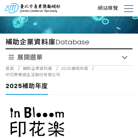
跳
台北市產業獎勵補助
網站導覽
到
展
主
開
要
選
內
單
補助企業資料庫
Database
容
展開選單
首頁
/
補助企業資料庫
/
2025補助年度
/
印花樂美感生活股份有限公司
2025補助年度