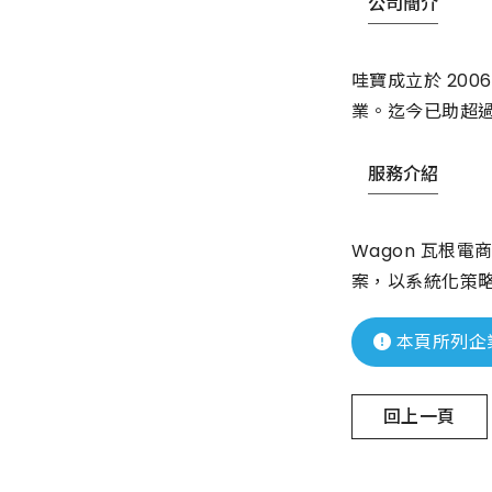
公司簡介
哇寶成立於 20
業。迄今已助超過
服務介紹
Wagon 瓦根
案，以系統化策
本頁所列企
回上一頁