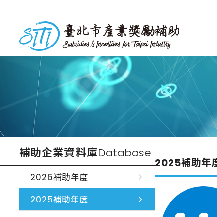
跳
到
台北市產業獎勵補助
主
要
內
容
補助企業資料庫
Database
2025補助年
2026補助年度
2025補助年度