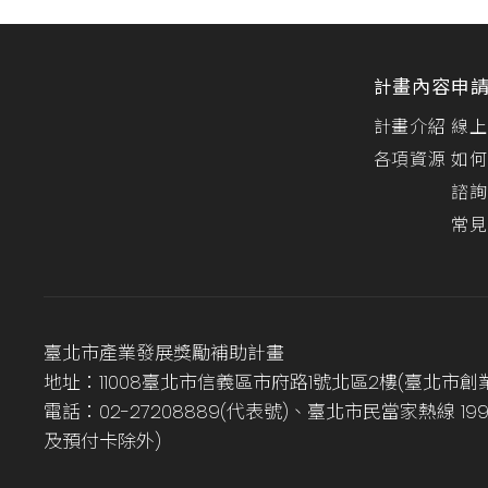
計畫內容
申
計畫介紹
線上
各項資源
如何
諮詢
常見
臺北市產業發展獎勵補助計畫
地址：11008臺北市信義區市府路1號北區2樓(臺北市創
電話：02-27208889(代表號)、臺北市民當家熱線 1
及預付卡除外)