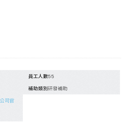
員工人數
55
補助類別
研發補助
公司官