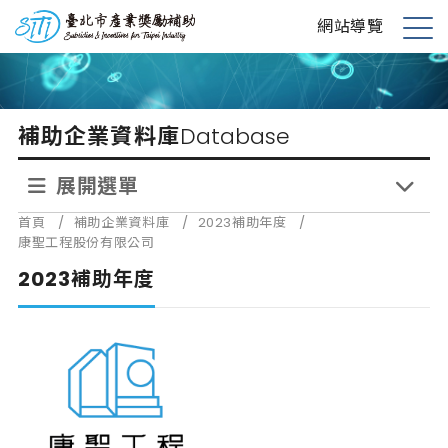
跳
台北市產業獎勵補助
網站導覽
到
展
主
開
要
選
內
單
補助企業資料庫
Database
容
展開選單
首頁
/
補助企業資料庫
/
2023補助年度
/
康聖工程股份有限公司
2023補助年度