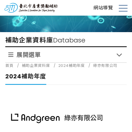
跳
台北市產業獎勵補助
網站導覽
到
展
主
開
要
選
內
單
補助企業資料庫
Database
容
展開選單
首頁
/
補助企業資料庫
/
2024補助年度
/
綠亦有限公司
2024補助年度
綠亦有限公司