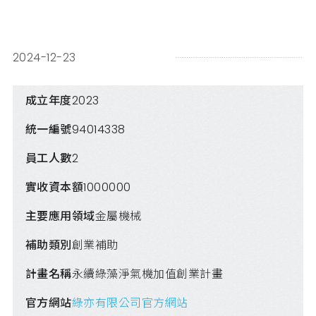
2024-12-23
成立年度
2023
統一編號
94014338
員工人數
2
實收資本額
1000000
主要應用領域
金屬機械
補助類別
創業補助
計畫名稱
永續綠藻淨氣機加值創業計畫
官方網站
綠亦有限公司官方網站