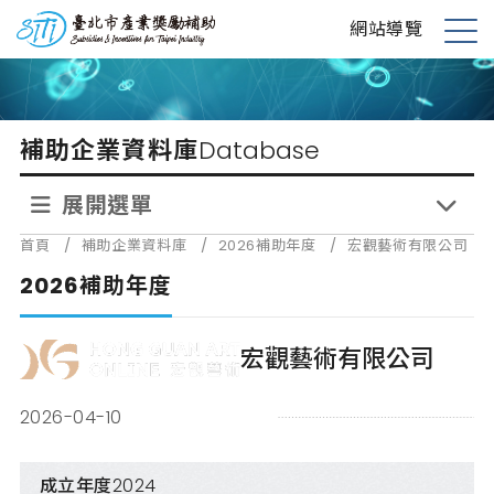
跳
台北市產業獎勵補助
網站導覽
到
展
主
開
要
選
內
單
補助企業資料庫
Database
容
展開選單
首頁
/
補助企業資料庫
/
2026補助年度
/
宏觀藝術有限公司
2026補助年度
宏觀藝術有限公司
2026-04-10
成立年度
2024