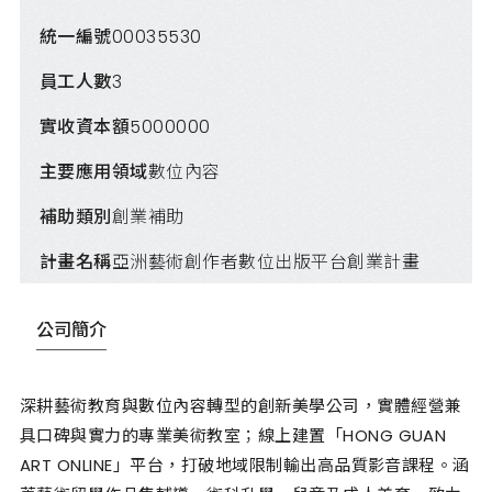
統一編號
00035530
員工人數
3
實收資本額
5000000
主要應用領域
數位內容
補助類別
創業補助
計畫名稱
亞洲藝術創作者數位出版平台創業計畫
公司簡介
深耕藝術教育與數位內容轉型的創新美學公司，實體經營兼
具口碑與實力的專業美術教室；線上建置「HONG GUAN
ART ONLINE」平台，打破地域限制輸出高品質影音課程。涵