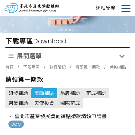
跳
台北市產業獎勵補助
網站導覽
到
展
主
開
要
選
內
單
下載專區
Download
容
展開選單
首頁
/
下載專區
/
執行階段
/
請領第一期款
/
獎勵補貼
請領第一期款
研發補助
獎勵補貼
品牌補助
育成補助
創業補助
天使投資
國際育成
臺北市產業發展獎勵補貼撥款請領申請書
DOC