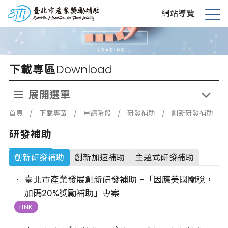
跳
台北市產業獎勵補助
網站導覽
到
展
主
開
要
選
內
單
下載專區
Download
容
展開選單
首頁
/
下載專區
/
申請階段
/
研發補助
/
創新研發補助
研發補助
創新研發補助
創新加速補助
主題式研發補助
臺北市產業發展創新研發補助 -「因應美國關稅，
加碼20%獎勵補助」專案
LINK