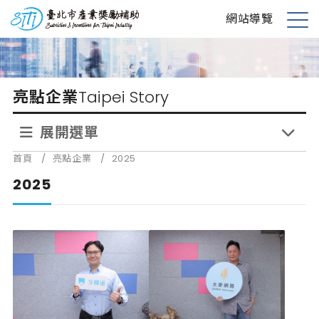
跳
台北市產業獎勵補助
網站導覽
到
展
主
開
要
選
內
單
亮點企業
Taipei Story
容
展開選單
首頁
/
亮點企業
/
2025
2025