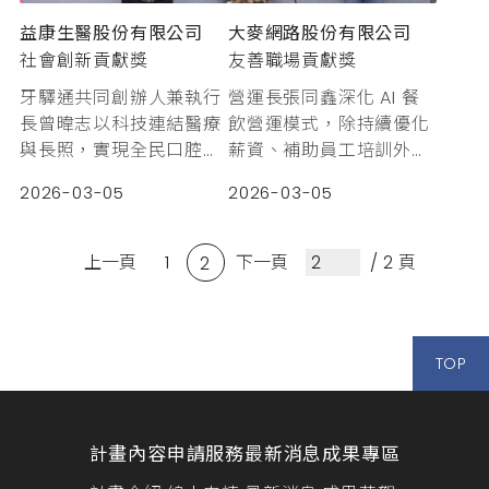
大麥網路股份有限公司
益康生醫股份有限公司
友善職場貢獻獎
社會創新貢獻獎
營運長張同鑫深化 AI 餐
牙驛通共同創辦人兼執行
飲營運模式，除持續優化
長曾暐志以科技連結醫療
薪資、補助員工培訓外，
與長照，實現全民口腔健
也無償提供公益餐廳使用
康。
2026-03-05
2026-03-05
系統，打造友善職場文
化，展現企業社會責任。
上一頁
1
下一頁
/ 2 頁
2
TOP
計畫內容
申請服務
最新消息
成果專區