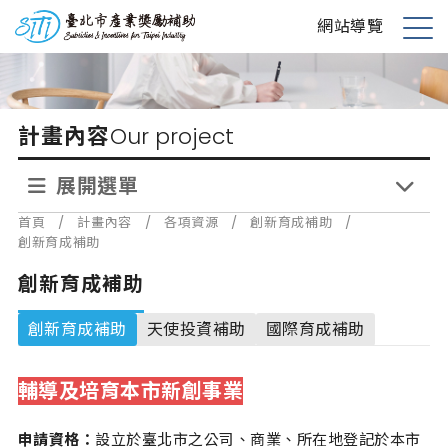
跳
台北市產業獎勵補助
網站導覽
到
展
主
開
要
選
內
單
計畫內容
Our project
容
展開選單
首頁
/
計畫內容
/
各項資源
/
創新育成補助
/
創新育成補助
創新育成補助
創新育成補助
天使投資補助
國際育成補助
輔導及培育本市新創事業
申請資格：
設立於臺北市之公司、商業、所在地登記於本市