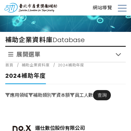
跳
台北市產業獎勵補助
網站導覽
到
展
主
開
要
選
內
單
補助企業資料庫
Database
容
展開選單
首頁
/
補助企業資料庫
/
2024補助年度
2024補助年度
應用領域
補助類別
資本額
員工人數
查詢
邏仕數位股份有限公司