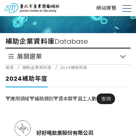
跳
台北市產業獎勵補助
網站導覽
到
展
主
開
要
選
內
單
補助企業資料庫
Database
容
展開選單
首頁
/
補助企業資料庫
/
2024補助年度
2024補助年度
應用領域
補助類別
資本額
員工人數
查詢
好好喝飲業股份有限公司