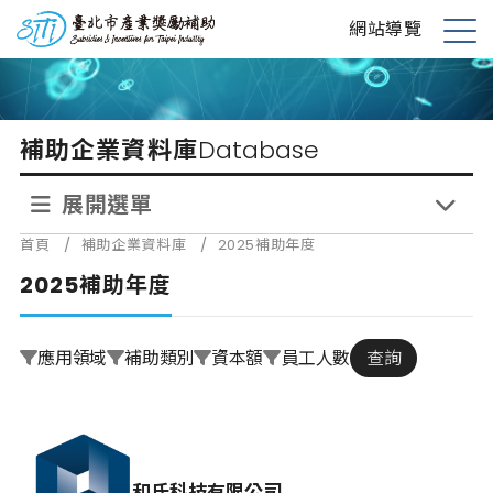
跳
台北市產業獎勵補助
網站導覽
到
展
主
開
要
選
內
單
補助企業資料庫
Database
容
展開選單
首頁
/
補助企業資料庫
/
2025補助年度
2025補助年度
應用領域
補助類別
資本額
員工人數
查詢
和氏科技有限公司