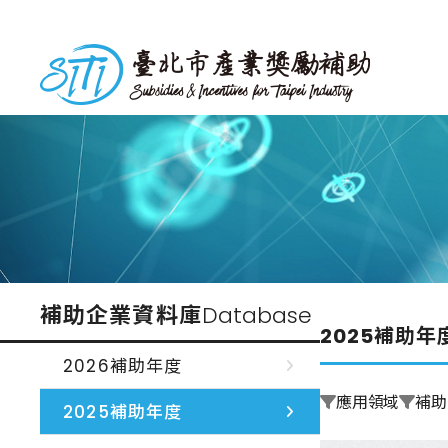
跳
到
台北市產業獎勵補助
主
要
內
容
補助企業資料庫
Database
2025補助年
2026補助年度
應用領域
補助
2025補助年度